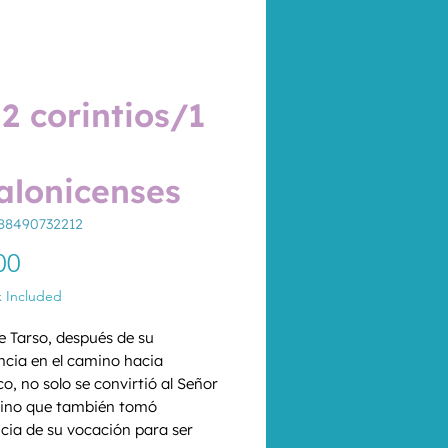
 2 corintios/1
alonicenses
88490732212
Price
00
x Included
e Tarso, después de su 
ncia en el camino hacia 
, no solo se convirtió al Señor 
sino que también tomó 
cia de su vocación para ser 