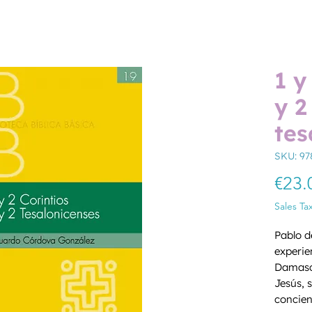
1 y
y 2
tes
SKU: 97
€23.
Sales Ta
Pablo d
experie
Damasco
Jesús, 
concien