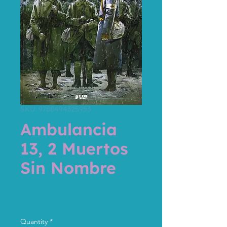
SKU: 9788494325953
Ambulancia
13, 2 Muertos
Sin Nombre
Price
€24.00
Sales Tax Included
Quantity
*