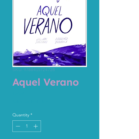
SKU: 9788415724728
Aquel Verano
Price
€24.90
Sales Tax Included
Quantity
*