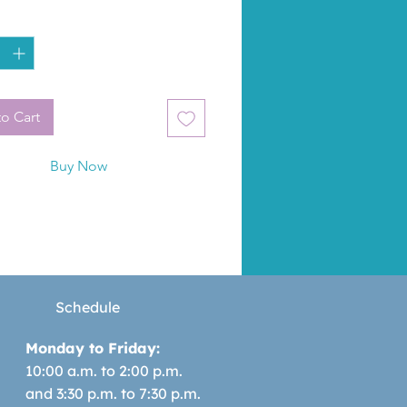
cia del propio cuerpo con 
*
s como el aeróbic.
o Cart
Buy Now
Schedule
Monday to Friday:
10:00 a.m. to 2:00 p.m.
and 3:30 p.m. to 7:30 p.m.