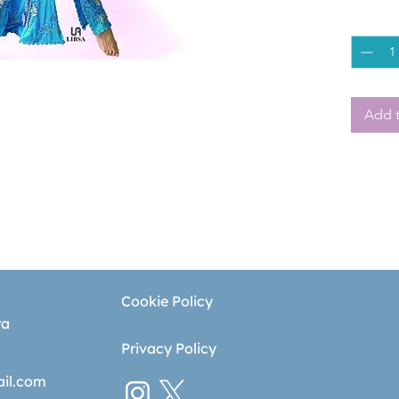
concien
Quantity
técnica
Add t
Cookie Policy
ra
Privacy Policy
ail.com