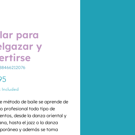
lar para
lgazar y
ertirse
88466212076
Price
95
x Included
e método de baile se aprende de 
 profesional todo tipo de 
ntos, desde la danza oriental y 
ana, hasta el jazz o la danza 
poránea y además se toma 