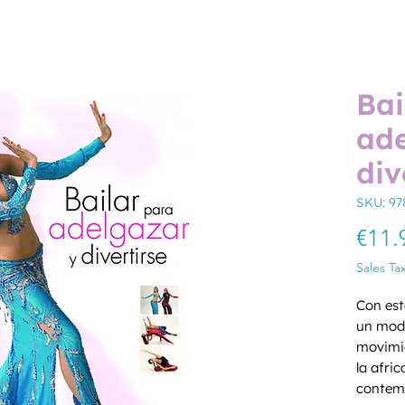
Bai
ade
div
SKU: 97
€11.
Sales Ta
Con est
un modo
movimie
la afric
contem