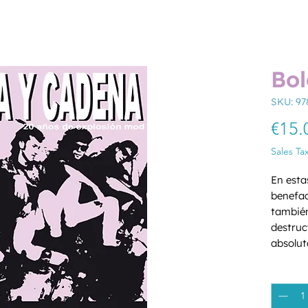
Bol
SKU: 9
€15.
Sales Ta
En esta
benefac
también
destruc
absolut
sucesió
Quantity
desastr
concier
botellas