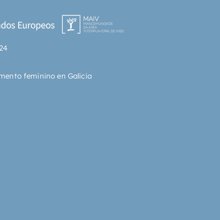
os anteriores, se narran en este 
n su faceta de traductor del 
l castellano y al catalán, ha 
do en numerosas novelas, 
24
as sobre rock y subtítulos para 
as. Actualmente prepara la 
ón del primer disco de su nueva 
mento feminino en Galicia
ante banda de Maximum R&B: 
els.