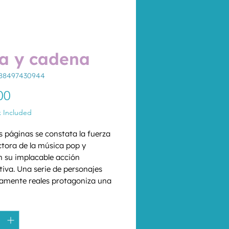
a y cadena
788497430944
Price
00
x Included
s páginas se constata la fuerza 
tora de la música pop y 
 su implacable acción 
tiva. Una serie de personajes 
amente reales protagoniza una 
n vertiginosa de éxitos y 
*
es, ilusiones y desengaños, 
tos y grabaciones de discos, 
 y traiciones. Vivir el grupo 