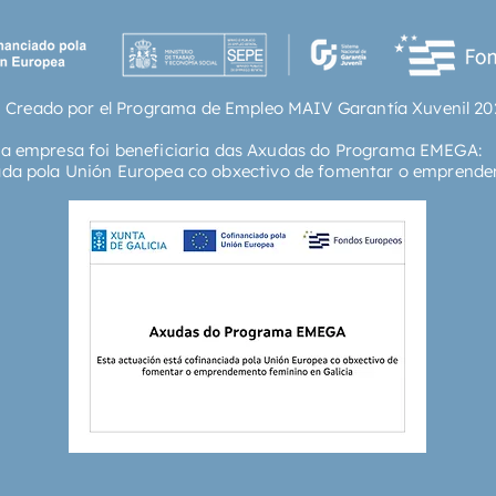
proyect
libro. E
inglés a
trabaja
 Creado por el Programa de Empleo MAIV Garantía Xuvenil 20
biografí
películ
ta empresa foi beneficiaria das Axudas do Programa EMEGA:
grabaci
ada pola Unión Europea co obxectivo de fomentar o emprende
y flam
Top Mod