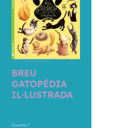
SKU: 9788494469886
BREU
GATOPÉDIA
IL·LUSTRADA
Price
€14.90
Sales Tax Included
Quantity
*