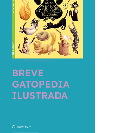
SKU: 9788494469862
BREVE
GATOPEDIA
ILUSTRADA
Price
€14.90
Sales Tax Included
Quantity
*