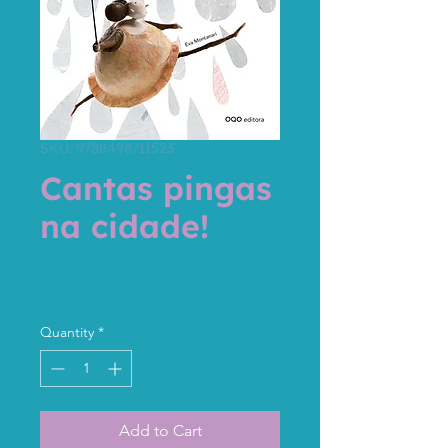
SKU: 9788498711523
Cantas pingas
na cidade!
Price
€15.90
Sales Tax Included
Quantity
*
Add to Cart