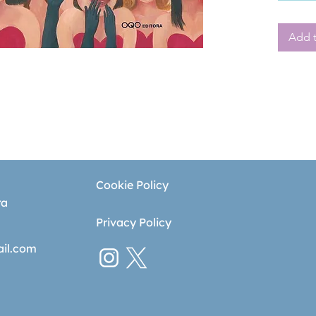
coñece 
para to
Add t
Cookie Policy
ra
Privacy Policy
ail.com