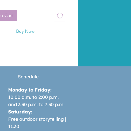
a un príncipe e se namora del 
da a vida.
o Cart
Buy Now
Schedule
Monday to Friday:
10:00 a.m. to 2:00 p.m.
and 3:30 p.m. to 7:30 p.m.
Saturday:
Free outdoor storytelling |
11:30