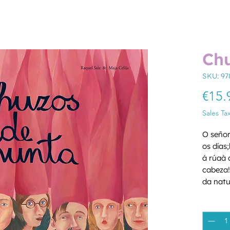
Chu
SKU: 97
€15.
Sales Ta
O señor
os días;
á rúaà 
cabeza! 
da natu
que o a
Quantity
normali
grande 
princes