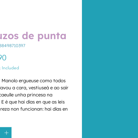
zos de punta
88498710397
Price
90
x Included
 Manolo ergueuse como todos 
lavou a cara, vestiuseà e ao saír 
caeulle unha princesa na 
E é que hai días en que as leis 
reza non funcionan: hai días en 
mor cae do ceo. Lirismo, ironía e 
*
dade absoluta, para revisar, con 
sentido do humor, o tópico da 
a dos contos tradicionais que 