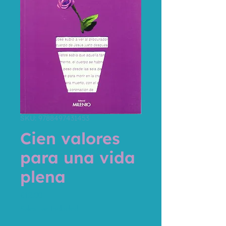
SKU: 9788497431453
Cien valores
para una vida
plena
Price
€12.00
Sales Tax Included