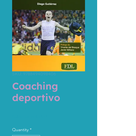
SKU: 9788494098406
Coaching
deportivo
Price
€19.00
Sales Tax Included
Quantity
*