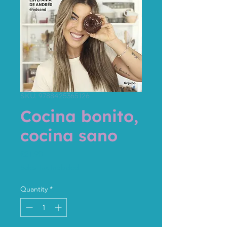
SKU: 9788425365126
Cocina bonito,
cocina sano
Price
€21.90
Sales Tax Included
Quantity
*