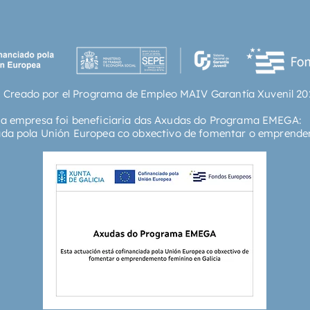
fascinan
orígene
para qu
partícul
cómo la
sitios a
 Creado por el Programa de Empleo MAIV Garantía Xuvenil 20
compren
existen
ta empresa foi beneficiaria das Axudas do Programa EMEGA:
viaje a 
ada pola Unión Europea co obxectivo de fomentar o emprende
interior
la vida
aprende
cerebro
nuestra
Vidal n
doctora
Univers
(UAB). 
los cen
mundo: 