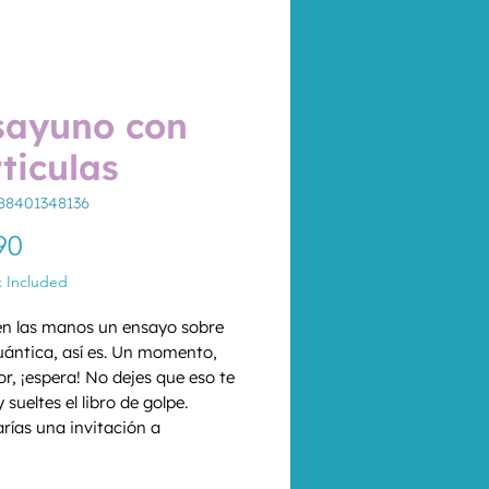
sayuno con
ticulas
88401348136
Price
90
x Included
en las manos un ensayo sobre 
cuántica, así es. Un momento, 
r, ¡espera! No dejes que eso te 
 sueltes el libro de golpe. 
rías una invitación a 
ar? Si aceptas esta proposición 
*
enturas a navegar entre estas 