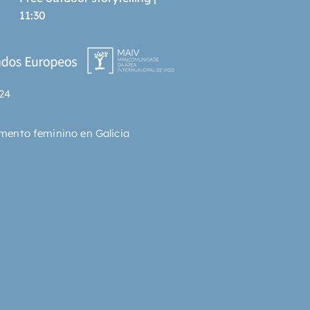
te y revelador viaje a los 
11:30
s del universo. Aprenderemos 
é sirve un acelerador de 
as, qué es la partícula de Dios, 
s cosas pueden estar en dos 
 la vez... y trataremos de 
24
der los misterios de la 
cia.Un excitante y revelador 
través de la física cuántica al 
mento feminino en Galicia
 de la mente y a los orígenes de 
. Una fascinante lectura para 
r a sacar partido a nuestro 
 y aplicarlo a los problemas de 
 vida cotidiana.Sonia Fernández 
ació en 1978 en Barcelona. Es 
 en fFísica cCuántica por la 
itat Aut.noma de Barcelona 
Ha trabajado y colaborado en 
tros más importantes del 
en el Centro Europeo de 