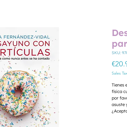
De
par
SKU: 97
€20.
Sales Ta
Tienes 
física 
por favo
asuste y
¿Acepta
desayun
Quantity
y te av