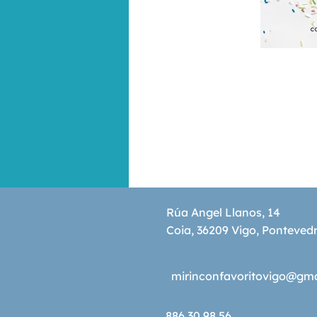
Rúa Angel Llanos, 14
Coia, 36209 Vigo, Ponteved
mirinconfavoritovigo@gm
886 30 98 56