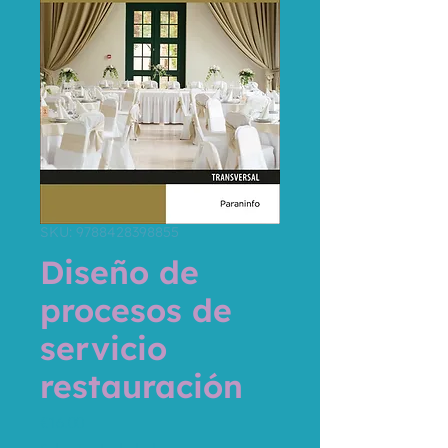
SKU: 9788428398855
Diseño de
procesos de
servicio
restauración
Price
€16.00