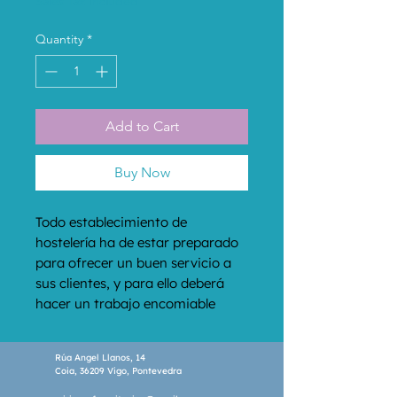
Sales Tax Included
Quantity
*
Add to Cart
Buy Now
Todo establecimiento de 
hostelería ha de estar preparado 
para ofrecer un buen servicio a 
sus clientes, y para ello deberá 
hacer un trabajo encomiable 
tanto en la mise en place como 
durante el servicio y el cierre del 
Rúa Angel Llanos, 14
mismo.
Coia, 36209 Vigo, Pontevedra