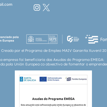
colegio,
ail.com
univers
más gua
enamor
gay que
novela 
improba
terrible
parecen 
 Creado por el Programa de Empleo MAIV Garantía Xuvenil 20
insacia
contrac
ta empresa foi beneficiaria das Axudas do Programa EMEGA:
dinamit
ada pola Unión Europea co obxectivo de fomentar o emprende
familiar
reputac
conveni
suicida
no se es
mismo t