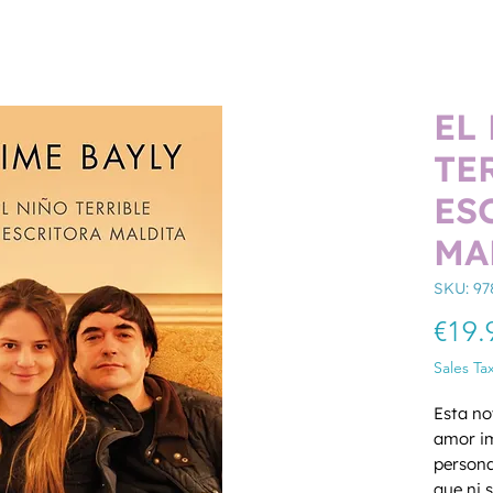
EL
TE
ES
MA
SKU: 97
€19.
Sales Ta
Esta no
amor im
persona
que ni s