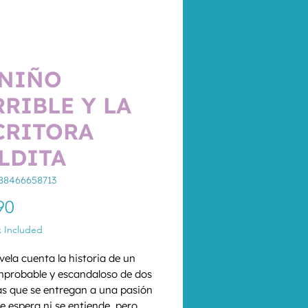
 NIÑO
RRIBLE Y LA
CRITORA
LDITA
88466658713
Price
90
x Included
vela cuenta la historia de un 
probable y escandaloso de dos 
s que se entregan a una pasión 
e espera ni se entiende, pero 