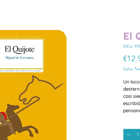
El 
SKU: 9
€12.
Sales Ta
Un loco
desterni
casi sie
escribió
pensand
pasado
Quantity