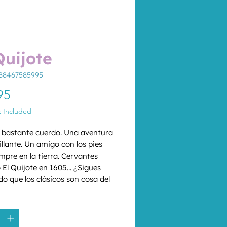
Quijote
788467585995
Price
95
x Included
 bastante cuerdo. Una aventura 
llante. Un amigo con los pies 
mpre en la tierra. Cervantes 
 El Quijote en 1605... ¿Sigues 
o que los clásicos son cosa del 
?
*