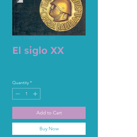
SKU: 9788476006269
El siglo XX
Price
€13.50
Sales Tax Included
Quantity
*
Add to Cart
Buy Now