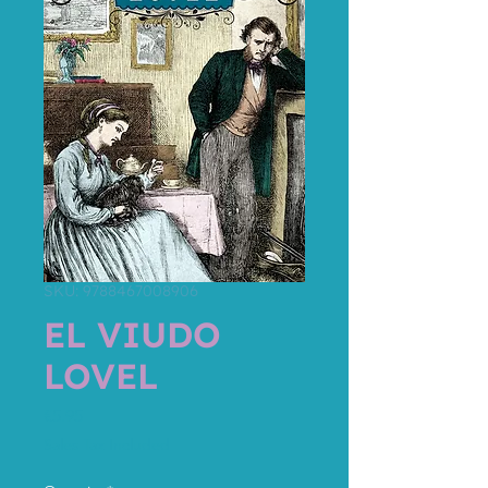
SKU: 9788467008906
EL VIUDO
LOVEL
Price
€5.95
Sales Tax Included