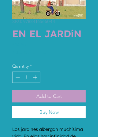
SKU: 9788416566044
EN EL JARDíN
Price
€14.50
Sales Tax Included
Quantity
*
Add to Cart
Buy Now
Los jardines albergan muchísima 
vida. En ellos hay infinidad de 