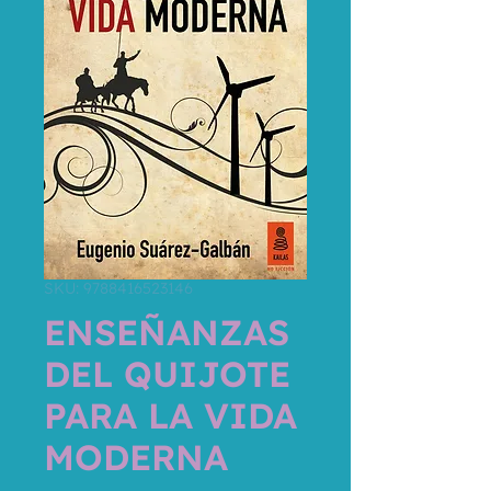
SKU: 9788416523146
ENSEÑANZAS
DEL QUIJOTE
PARA LA VIDA
MODERNA