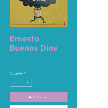
SKU: 9788498710755
Ernesto
Buenos Dias
Price
€15.90
Sales Tax Included
Quantity
*
Add to Cart