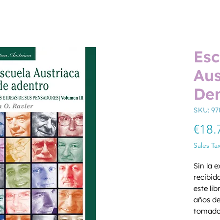
Esc
Aus
Den
SKU: 97
€18.
Sales Ta
Sin la 
recibid
este li
años de
tomado