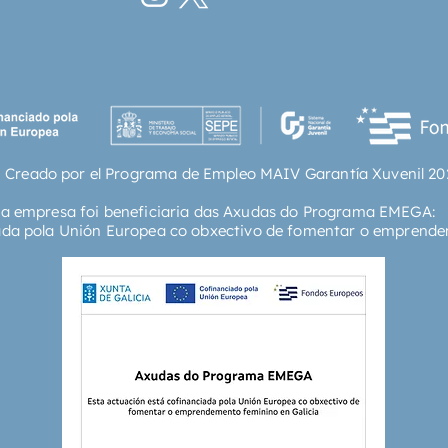
Caldwel
Selgin y
como Da
Cubedd
Manuel 
japones
Hashimo
 Creado por el Programa de Empleo MAIV Garantía Xuvenil 20
Carlos 
Lewin;y
ta empresa foi beneficiaria das Axudas do Programa EMEGA:
Dowd. U
ada pola Unión Europea co obxectivo de fomentar o emprende
el movi
crecien
través 