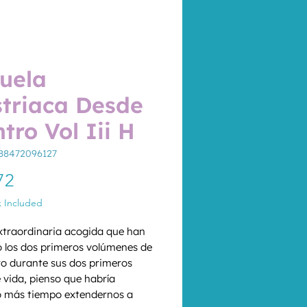
uela
triaca Desde
tro Vol Iii H
88472096127
Price
72
x Included
extraordinaria acogida que han 
o los dos primeros volúmenes de 
bro durante sus dos primeros 
 vida, pienso que habría 
 más tiempo extendernos a 