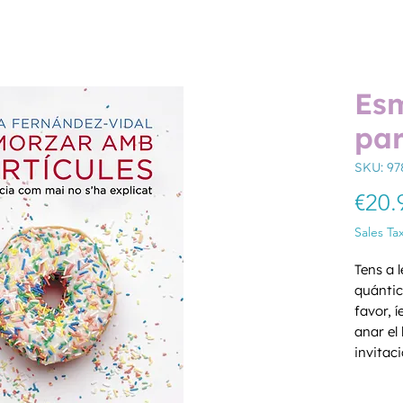
Es
par
SKU: 9
€20.
Sales Ta
Tens a 
quántic
favor, í
anar el 
invitac
aquesta
Quantity
navegar