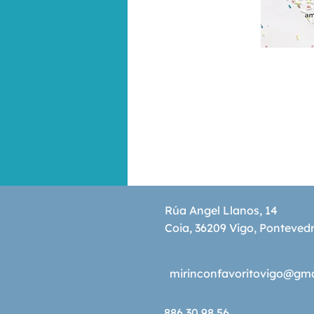
Rúa Angel Llanos, 14
Coia, 36209 Vigo, Ponteved
mirinconfavoritovigo@gm
886 30 98 56