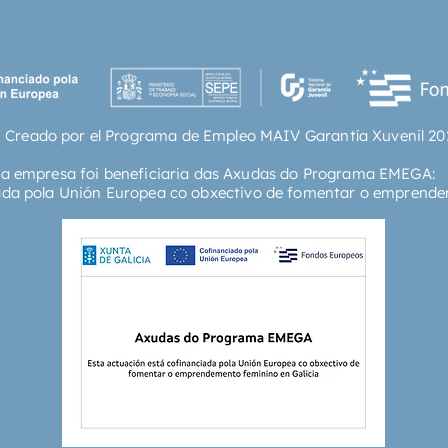
l'unive
l'accele
partícu
poden se
intenta
l'existé
 Creado por el Programa de Empleo MAIV Garantía Xuvenil 20
ta empresa foi beneficiaria das Axudas do Programa EMEGA:
ada pola Unión Europea co obxectivo de fomentar o emprende