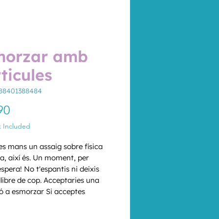
morzar amb
ticules
788401388484
Price
90
x Included
les mans un assaig sobre física 
a, així és. Un moment, per 
espera! No t'espantis ni deixis 
llibre de cop. Acceptaries una 
ió a esmorzar Si acceptes 
 proposició i t'aventures a 
*
 entre aquestes págines, 