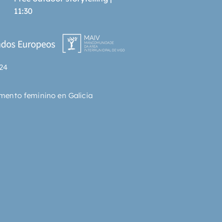
rs. Aprendrem per a qué serveix 
11:30
rador de partícules, qué és la 
la de Déu, com és que les coses 
r a dos llocs alhora i 
rem comprendre els misteris de 
ncia.
24
mento feminino en Galicia