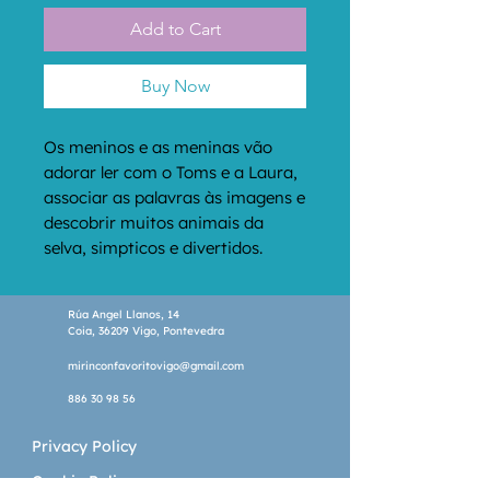
Add to Cart
Buy Now
Os meninos e as meninas vão 
adorar ler com o Toms e a Laura, 
associar as palavras às imagens e 
descobrir muitos animais da 
selva, simpticos e divertidos.
Rúa Angel Llanos, 14
Coia, 36209 Vigo, Pontevedra
mirinconfavoritovigo@gmail.com
886 30 98 56
Privacy Policy
Cookie Policy