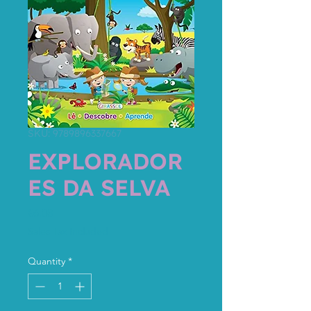
SKU: 9789896337667
EXPLORADOR
ES DA SELVA
Price
€6.08
Sales Tax Included
Quantity
*