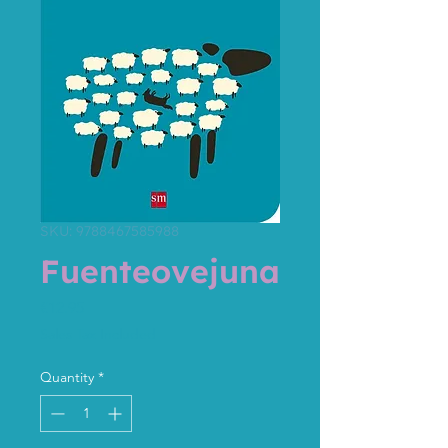
SKU: 9788467585988
Fuenteovejuna
Price
€12.95
Sales Tax Included
Quantity
*