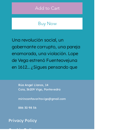
Add to Cart
Buy Now
Una revolución social, un 
gobernante corrupto, una pareja 
enamorada, una violación. Lope 
de Vega estrenó Fuenteovejuna 
en 1612... ¿Sigues pensando que 
los clásicos son cosa del pasado?
Rúa Angel Llanos, 14
Coia, 36209 Vigo, Pontevedra
mirinconfavoritovigo@gmail.com
886 30 98 56
Privacy Policy
Cookie Policy