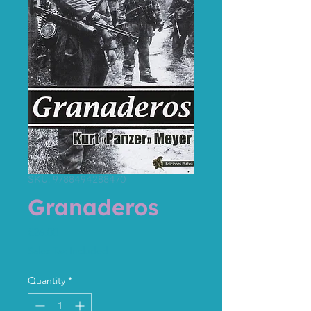
SKU: 9788494288470
Granaderos
Price
€26.00
Sales Tax Included
Quantity
*