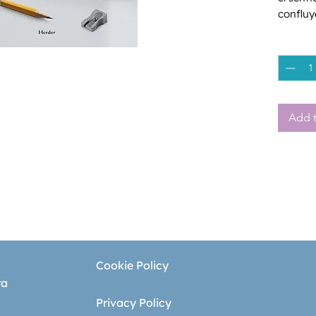
confluy
fundame
Quantity
contemp
la crisis
Add t
Cookie Policy
ra
Privacy Policy