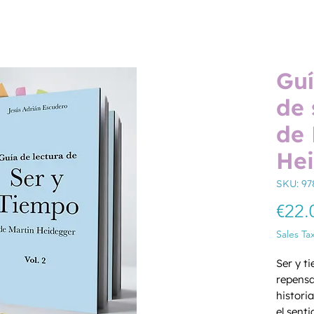
Guí
de 
de 
He
SKU: 9
€22.
Sales Ta
Ser y t
repensa
historia
el senti