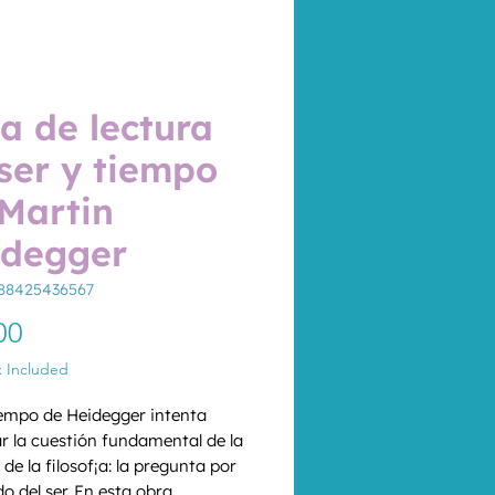
a de lectura
ser y tiempo
Martin
idegger
788425436567
Price
00
x Included
iempo de Heidegger intenta 
r la cuestión fundamental de la 
 de la filosof¡a: la pregunta por 
do del ser. En esta obra 