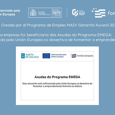
neuralg
énfasis 
inmunod
de la v
 Creado por el Programa de Empleo MAIV Garantía Xuvenil 20
sobre l
en el a
ta empresa foi beneficiaria das Axudas do Programa EMEGA:
en esta 
ada pola Unión Europea co obxectivo de fomentar o emprende
importa
vacuna,
indepen
disponi
frente a
mejora d
persona
colecti
nuestra