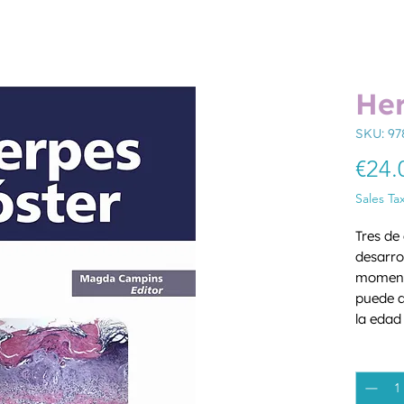
Her
SKU: 9
€24.
Sales Ta
Tres de
desarro
momento
puede a
la edad 
disminu
Quantity
asociad
prevenc
infecci