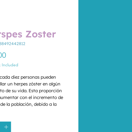
spes Zoster
788492442812
Price
00
x Included
 cada diez personas pueden 
llar un herpes zóster en algún 
 de su vida. Esta proporción 
umentar con el incremento de 
de la población, debido a la 
ción de la inmunidad celular 
*
a al envejecimiento. La 
ión de enfermedades 
osas mediante la vacunación es 