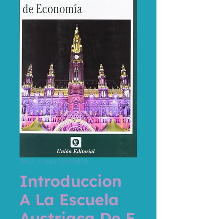
SKU: 9788472095878
Introduccion
A La Escuela
Austriaca De E