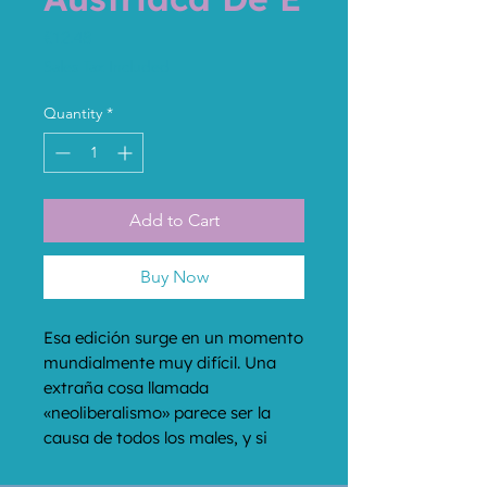
Price
€12.48
Sales Tax Included
Quantity
*
Add to Cart
Buy Now
Esa edición surge en un momento 
mundialmente muy difícil. Una 
extraña cosa llamada 
«neoliberalismo» parece ser la 
causa de todos los males, y si 
efectivamente coincide con las 