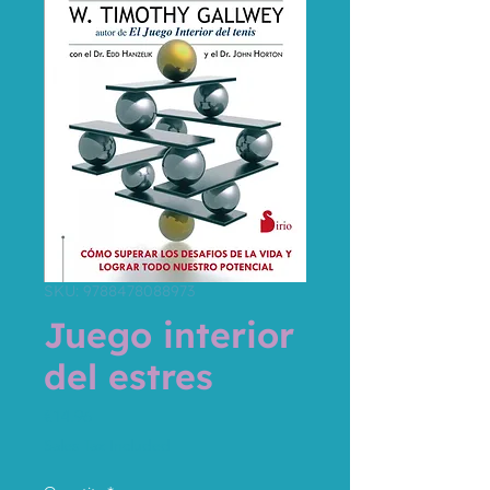
SKU: 9788478088973
Juego interior
del estres
Price
€14.96
Sales Tax Included