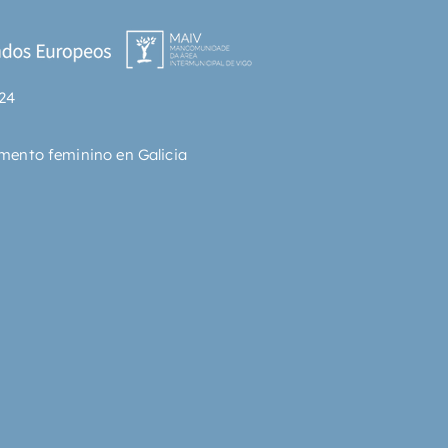
bajos fondos de un imperio 
te con la intención de 
ñar el caso más difícil de su 
policial, ya que los principales 
24
osos son su gran amigo de la 
a, el príncipe Hugo von Ebenthal, 
jer de la que se ha enamorado 
mento feminino en Galicia
ablemente...La crítica ha 
 «Una novela de amor, de arte y 
nticismo, pero también una 
egra, violenta, en la que lo 
 y lo cruel van muy unidos.» El 