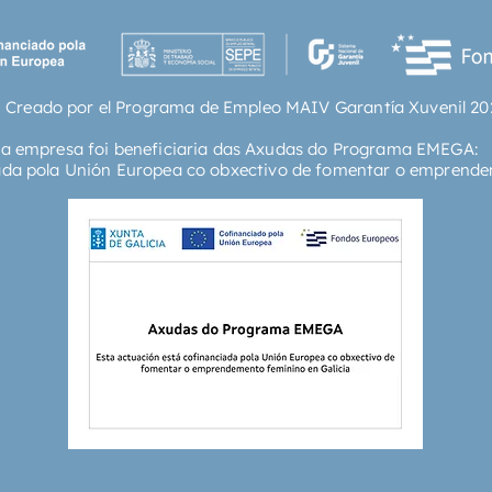
en los 
decaden
desentra
carrera 
 Creado por el Programa de Empleo MAIV Garantía Xuvenil 20
sospech
infanci
ta empresa foi beneficiaria das Axudas do Programa EMEGA:
y la mu
ada pola Unión Europea co obxectivo de fomentar o emprende
irremedi
dicho...
de roma
novela n
hermoso
Correo