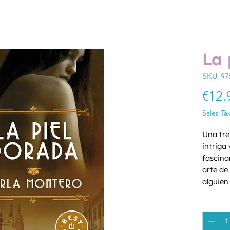
La 
SKU: 97
€12.
Sales Ta
Una tre
intriga
fascina
arte de 
alguien
no dudar
Quantity
arte. A
movimie
gestos,