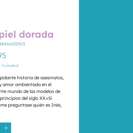
piel dorada
88466332903
Price
95
x Included
pidante historia de asesinatos, 
 y amor ambientada en el 
nte mundo de las modelos de 
principios del siglo XX.«Si 
 me preguntase quién es Inés, 
ía en la respuesta. Ella es el 
*
rte en cada uno de sus 
ntos, en cada uno de sus 
 en cada instante de su 