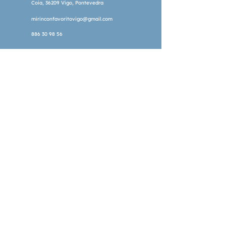
Coia, 36209 Vigo, Pontevedra
siempre. Para jóvenes lectores de 
mirinconfavoritovigo@gmail.com
todas las edades.
886 30 98 56
Privacy Policy
Cookie Policy
Schedul
e
Monday to Friday:
10:00 a.m. to 2:00 p.m.
and 3:30 p.m. to 7:30 p.m.
Saturday:
Free outdoor storytelling |
11:30
© 2025 Creado por el Programa de Empleo MAIV
Garantía Xuvenil 2024
Esta empresa foi beneficiaria das Axudas do Programa
EMEGA: