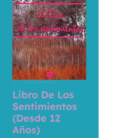
SKU: 9788489804005
Libro De Los
Sentimientos
(Desde 12
Años)