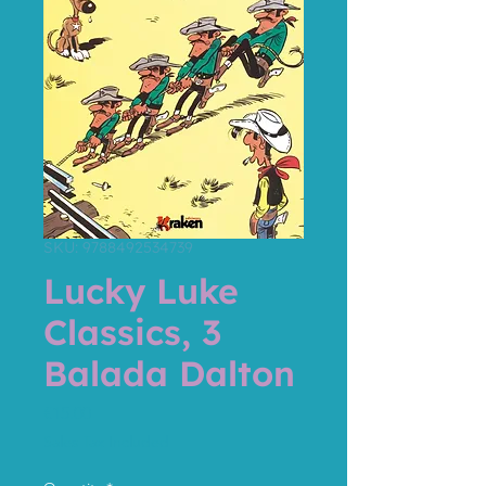
SKU: 9788492534739
Lucky Luke
Classics, 3
Balada Dalton
Price
€15.00
Sales Tax Included