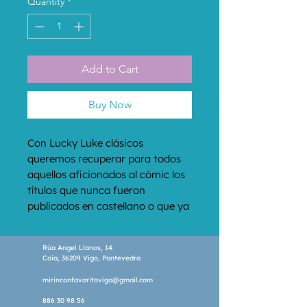
Quantity
*
Add to Cart
Buy Now
Con Lucky Luke clásicos 
queremos recuperar para todos 
aquellos aficionados al cómic los 
títulos que nunca fueron 
publicados en castellano o que ya 
son difíciles de encontrar en el 
mercado.
Rúa Angel Llanos, 14
Coia, 36209 Vigo, Pontevedra
mirinconfavoritovigo@gmail.com
886 30 98 56