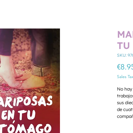
MA
TU
SKU: 97
€8.9
Sales Ta
No hay 
trabajo
sus die
de cuat
compañe
madre p
Quantity
a la ve