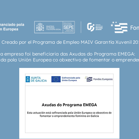
narraci
La plum
y direct
persona
maravil
mismos.
 Creado por el Programa de Empleo MAIV Garantía Xuvenil 20
time«Ha
de chic
ta empresa foi beneficiaria das Axudas do Programa EMEGA:
los libr
ada pola Unión Europea co obxectivo de fomentar o emprende
tienes h
cuenta.»
un ingr
saga pa
y adict
libros d
Paralelo
corazón
objetiv
hasta l
Seducto