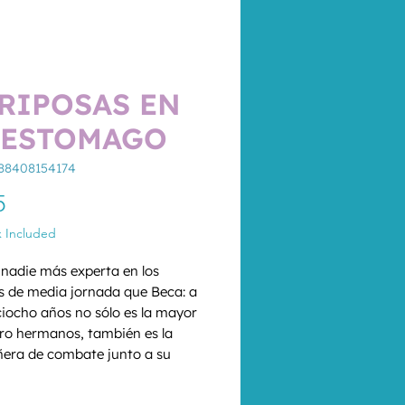
RIPOSAS EN
 ESTOMAGO
88408154174
Price
5
x Included
nadie más experta en los 
s de media jornada que Beca: a 
ciocho años no sólo es la mayor 
ro hermanos, también es la 
ra de combate junto a su 
ara sacar a la familia adelante 
*
z que estudia muy duro para las 