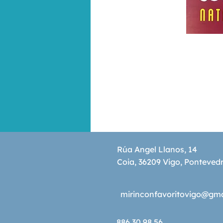
Rúa Angel Llanos, 14
Coia, 36209 Vigo, Ponteved
mirinconfavoritovigo@gm
886 30 98 56