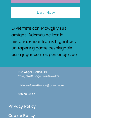
Buy Now
Diviértete con Mowgli y sus 
amigos. Además de leer la 
historia, encontrarás fi guritas y 
un tapete gigante desplegable 
para jugar con los personajes de 
la película clásica de Disney El 
libro de la selva. íIdeal para 
Rúa Angel Llanos, 14
regalar!
Coia, 36209 Vigo, Pontevedra
mirinconfavoritovigo@gmail.com
886 30 98 56
Privacy Policy
Cookie Policy