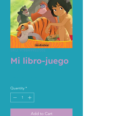
SKU: 9788499517551
Mi libro-juego
Price
€17.95
Sales Tax Included
Quantity
*
Add to Cart