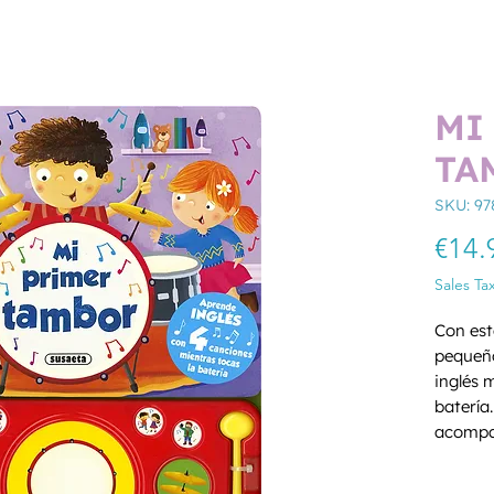
MI
TA
SKU: 97
€14.
Sales Ta
Con est
pequeño
inglés 
batería.
acompa
colores
Quantity
platillos