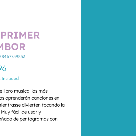
 PRIMER
MBOR
88467759853
Price
96
x Included
e libro musical los más 
s aprenderán canciones en 
mientrasse divierten tocando la 
 Muy fácil de usar y 
ñado de pentagramas con 
 para indicar qué tambores y 
*
 tocar.