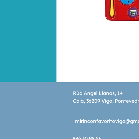
Rúa Angel Llanos, 14
Coia, 36209 Vigo, Ponteved
mirinconfavoritovigo@gm
886 30 98 56