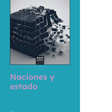
SKU: 9788437095844
Naciones y
estado
Price
€20.00
Sales Tax Included