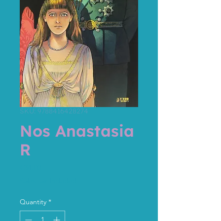
SKU: 9788416428274
Nos Anastasia
R
Price
€34.00
Sales Tax Included
Quantity
*