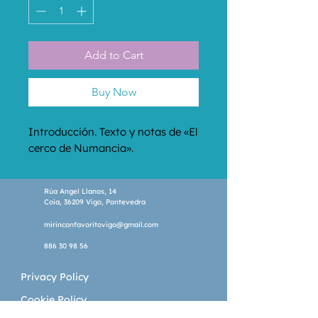
Add to Cart
Buy Now
Introducción. Texto y notas de «El 
cerco de Numancia».
Rúa Angel Llanos, 14
Coia, 36209 Vigo, Pontevedra
mirinconfavoritovigo@gmail.com
886 30 98 56
Privacy Policy
Cookie Policy