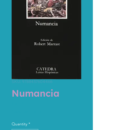
SKU: 9788437604466
Numancia
Price
€10.95
Sales Tax Included
Quantity
*