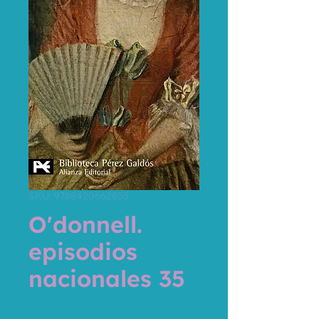
SKU: 9788420662855
O'donnell.
episodios
nacionales 35
Price
€12.95