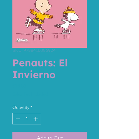
SKU: 9788416086924
Penauts: El
Invierno
Price
€13.00
Sales Tax Included
Quantity
*
Add to Cart