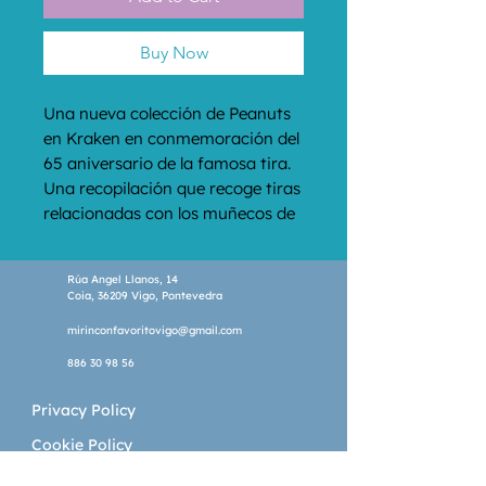
Buy Now
Una nueva colección de Peanuts 
en Kraken en conmemoración del 
65 aniversario de la famosa tira. 
Una recopilación que recoge tiras 
relacionadas con los muñecos de 
nieve, la navidad, el patinaje 
sobre hielo, etc.
Rúa Angel Llanos, 14
Coia, 36209 Vigo, Pontevedra
mirinconfavoritovigo@gmail.com
886 30 98 56
Privacy Policy
Cookie Policy