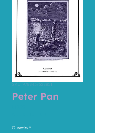
SKU: 9788437628851
Peter Pan
Price
€19.95
Sales Tax Included
Quantity
*