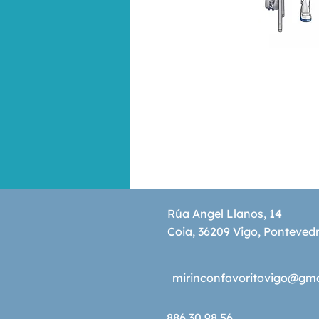
Rúa Angel Llanos, 14
Coia, 36209 Vigo, Ponteved
mirinconfavoritovigo@gm
886 30 98 56