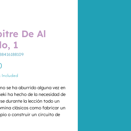
itre De Al
o, 1
88416188109
Price
0
x Included
no se ha aburrido alguna vez en 
Seki ha hecho de la necesidad de 
rse durante la lección todo un 
omina clásicos como fabricar un 
pio o construir un circuito de 
con gomas de borrar, pero 
*
 se atreve con propuestas más 