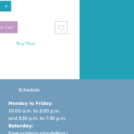
oras, como esculpir figuras de 
 realizar una excavación 
ológica en su propia mesa. Todo 
aerá de cabeza a su compañera 
o Cart
uien, a pesar de sus esfuerzos 
Seki deje de jugar y preste 
Buy Now
n en clase, acabará siempre tan 
da como el lector por la 
lidad de sus pasatiempos.
Schedule
Monday to Friday:
10:00 a.m. to 2:00 p.m.
and 3:30 p.m. to 7:30 p.m.
Saturday:
Free outdoor storytelling |