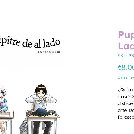
Pup
Lad
SKU: 97
€8.0
Sales Ta
¿Quién 
clase? 
distrae
arte. D
foliosco
dominó 
Quantity
también