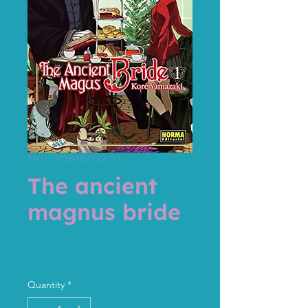
SKU: 9788467922714
The ancient
magnus bride
Price
€8.00
Sales Tax Included
Quantity
*