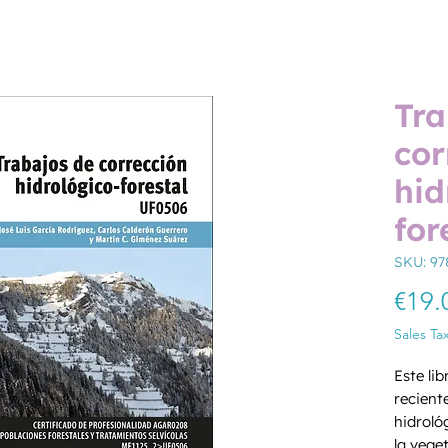
Tra
cor
hid
for
SKU: 97
€19.
Sales Ta
Este li
recient
hidrológ
la vege