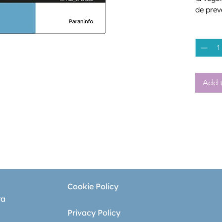
de prev
Se estr
Quantity
dedicad
Add t
Cookie Policy
ra
Privacy Policy