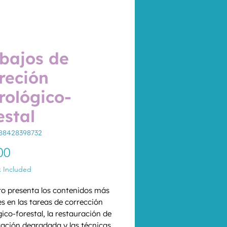
bajos de
reción
rológico-
estal
88428398732
Price
00
x Included
bro presenta los contenidos más 
es en las tareas de corrección 
ico-forestal, la restauración de 
tación degradada y las técnicas 