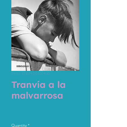
SKU: 9788466333436
Tranvía a la
malvarrosa
Price
€12.95
Sales Tax Included
Quantity
*