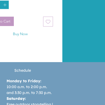
er para conseguir tales 
deres? Ni te lo imaginas...Un 
erno y divertido que muestra a 
os la magia de convertirse en 
o Cart
o mayor.
Buy Now
Schedule
Monday to Friday:
10:00 a.m. to 2:00 p.m.
and 3:30 p.m. to 7:30 p.m.
Saturday:
Free outdoor storytelling |