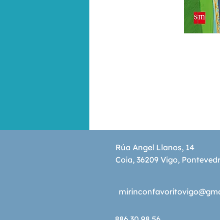
Rúa Angel Llanos, 14
Coia, 36209 Vigo, Ponteved
mirinconfavoritovigo@gm
886 30 98 56