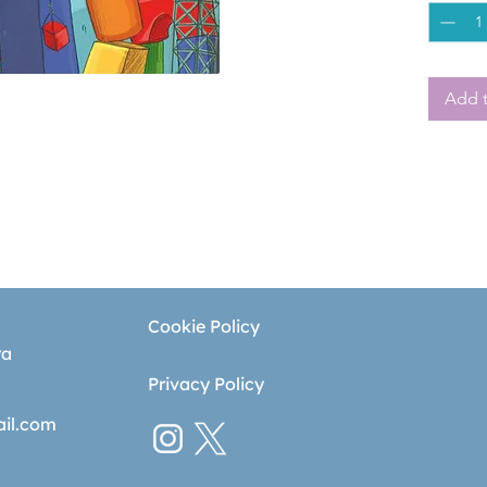
que hac
superpo
libro ti
los niñ
Add t
herman
Cookie Policy
ra
Privacy Policy
ail.com