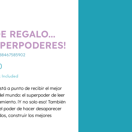
E REGALO...
UPERPODERES!
788467585902
Price
0
x Included
stá a punto de recibir el mejor 
del mundo: el superpoder de leer 
amiento. íY no solo eso! También 
el poder de hacer desaparecer 
os, construir los mejores 
s del barrio y contar las mejores 
*
as del mundo. Pero ¿qué tendrá 