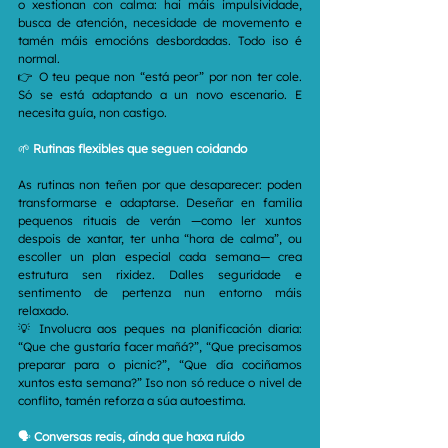
o xestionan con calma: hai máis impulsividade, 
busca de atención, necesidade de movemento e 
tamén máis emocións desbordadas. Todo iso é 
normal.
👉 O teu peque non “está peor” por non ter cole. 
Só se está adaptando a un novo escenario. E 
necesita guía, non castigo.
🌱 
Rutinas flexibles que seguen coidando
As rutinas non teñen por que desaparecer: poden 
transformarse e adaptarse. Deseñar en familia 
pequenos rituais de verán —como ler xuntos 
despois de xantar, ter unha “hora de calma”, ou 
escoller un plan especial cada semana— crea 
estrutura sen rixidez. Dalles seguridade e 
sentimento de pertenza nun entorno máis 
relaxado.
💡 Involucra aos peques na planificación diaria: 
“Que che gustaría facer mañá?”, “Que precisamos 
preparar para o picnic?”, “Que día cociñamos 
xuntos esta semana?” Iso non só reduce o nivel de 
conflito, tamén reforza a súa autoestima.
🗣️ 
Conversas reais, aínda que haxa ruído