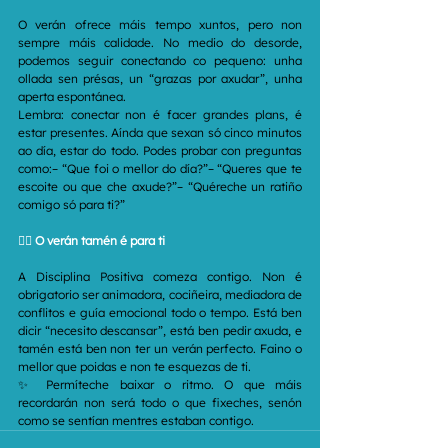
O verán ofrece máis tempo xuntos, pero non 
sempre máis calidade. No medio do desorde, 
podemos seguir conectando co pequeno: unha 
ollada sen présas, un “grazas por axudar”, unha 
aperta espontánea.
Lembra: conectar non é facer grandes plans, é 
estar presentes. Aínda que sexan só cinco minutos 
ao día, estar do todo. Podes probar con preguntas 
como:– “Que foi o mellor do día?”– “Queres que te 
escoite ou que che axude?”– “Quéreche un ratiño 
comigo só para ti?”
🧘‍♀️ 
O verán tamén é para ti
A Disciplina Positiva comeza contigo. Non é 
obrigatorio ser animadora, cociñeira, mediadora de 
conflitos e guía emocional todo o tempo. Está ben 
dicir “necesito descansar”, está ben pedir axuda, e 
tamén está ben non ter un verán perfecto. Faino o 
mellor que poidas e non te esquezas de ti.
✨ Permíteche baixar o ritmo. O que máis 
recordarán non será todo o que fixeches, senón 
como se sentían mentres estaban contigo.