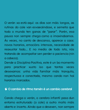
O verán xa está aquí: os días son máis longos, as 
rutinas do cole van esvaecéndose, e semella que 
todo o mundo ten ganas de “parar”. Porén, esa 
pausa non sempre chega como a imaxinabamos. 
Ás veces, no canto de descanso, aparece o caos: 
novos horarios, emocións intensas, necesidade de 
reaxustar todo... E no medio de todo isto, nós 
tratando de acompañar sen perder a paciencia (nin 
a cabeza).
Dende a Disciplina Positiva, este é un bo momento 
para practicar xusto iso que tantas veces 
desexamos: unha vida familiar máis tranquila, 
respectuosa e conectada, mesmo cando non hai 
horarios marcados.
🧠 
O cambio de ritmo tamén é un cambio cerebral
Cando chega o verán, o cerebro infantil pasa dun 
entorno estruturado (o cole) a outro moito máis 
aberto e incerto. Aínda que o desexen, non sempre 