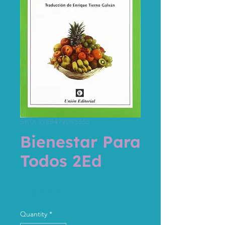
SKU: 9788472095335
Bienestar Para
Todos 2Ed
Price
18,72 €
Tax Included
Quantity
*