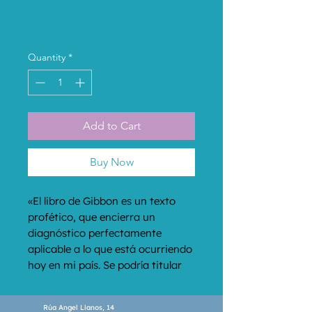
Price
58,00 €
Tax Included
Quantity
*
Add to Cart
Buy Now
«El libro de Gibbon es un texto 
profético, que encierra un 
diagnóstico perfectamente 
aplicable a lo que está ocurriendo 
hoy en mi país. Se podría titular 
Decadencia y caída del Imperio 
Americano.» Harold Bloom El 
Rúa Angel Llanos, 14