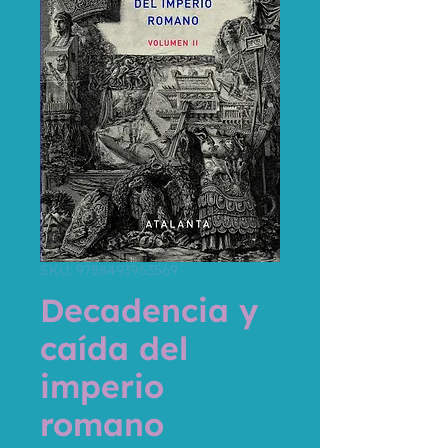
SKU: 9788493963569
Decadencia y
caída del
imperio
romano